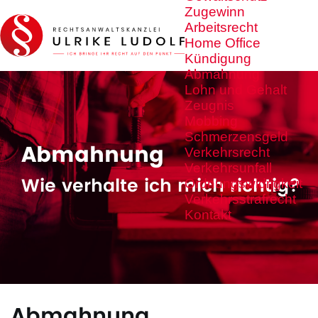
Zugewinn
Arbeitsrecht
Home Office
Kündigung
Abmahnung
Lohn und Gehalt
Zeugnis
Mobbing
Schmerzensgeld
Abmahnung
Verkehrsrecht
Verkehrsunfall
Wie verhalte ich mich richtig?
Ordnungswidrigkeit
Verkehrsstrafrecht
Kontakt
Abmahnung