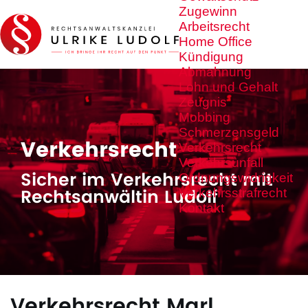
Zugewinn
Arbeitsrecht
Home Office
Kündigung
Abmahnung
Lohn und Gehalt
Zeugnis
Mobbing
Schmerzensgeld
Verkehrsrecht
Verkehrsrecht
Verkehrsunfall
Sicher im Verkehrsrecht mit
Ordnungswidrigkeit
Rechtsanwältin Ludolf
Verkehrsstrafrecht
Kontakt
Verkehrsrecht Marl