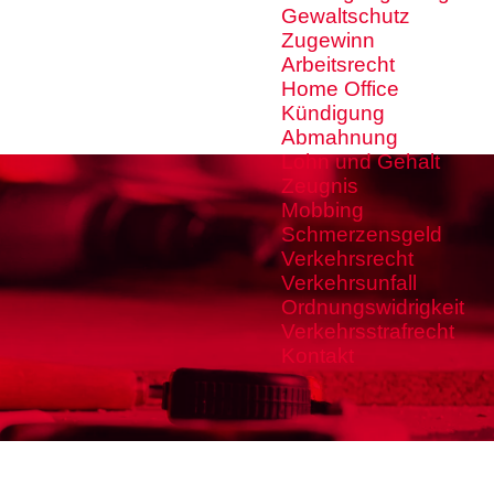
Gewaltschutz
Zugewinn
Arbeitsrecht
Home Office
Kündigung
Abmahnung
Lohn und Gehalt
Zeugnis
Mobbing
Schmerzensgeld
Verkehrsrecht
Verkehrsunfall
Ordnungswidrigkeit
Verkehrsstrafrecht
Kontakt